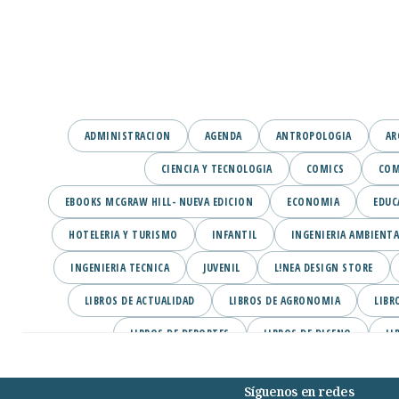
ADMINISTRACION
AGENDA
ANTROPOLOGIA
AR
CIENCIA Y TECNOLOGIA
COMICS
COM
EBOOKS MCGRAW HILL- NUEVA EDICION
ECONOMIA
EDUC
HOTELERIA Y TURISMO
INFANTIL
INGENIERIA AMBIENTA
INGENIERIA TECNICA
JUVENIL
L!NEA DESIGN STORE
LIBROS DE ACTUALIDAD
LIBROS DE AGRONOMIA
LIBR
LIBROS DE DEPORTES
LIBROS DE DISENO
LI
LIBROS DE INGENIERIA CIVIL
LIBROS DE INGLES EBOOKS PEARS
Síguenos en redes