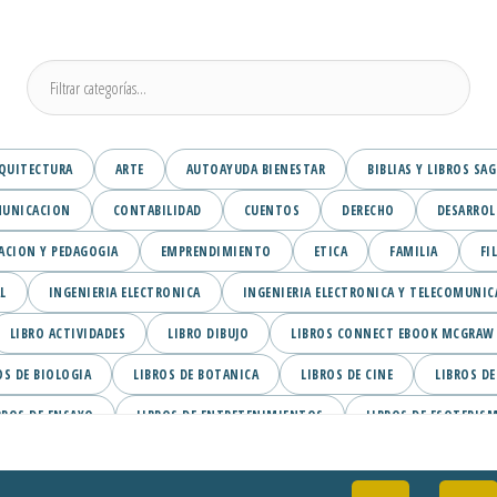
QUITECTURA
ARTE
AUTOAYUDA BIENESTAR
BIBLIAS Y LIBROS SA
UNICACION
CONTABILIDAD
CUENTOS
DERECHO
DESARROL
ACION Y PEDAGOGIA
EMPRENDIMIENTO
ETICA
FAMILIA
FI
L
INGENIERIA ELECTRONICA
INGENIERIA ELECTRONICA Y TELECOMUNIC
LIBRO ACTIVIDADES
LIBRO DIBUJO
LIBROS CONNECT EBOOK MCGRAW H
OS DE BIOLOGIA
LIBROS DE BOTANICA
LIBROS DE CINE
LIBROS DE
BROS DE ENSAYO
LIBROS DE ENTRETENIMIENTOS
LIBROS DE ESOTERIS
ON
LIBROS DE LA COLECCION BREVARIOS
LIBROS DE LICORES
LIBR