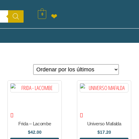
0
❤
Frida – Lacombe
Universo Mafalda
$
42.00
$
17.20