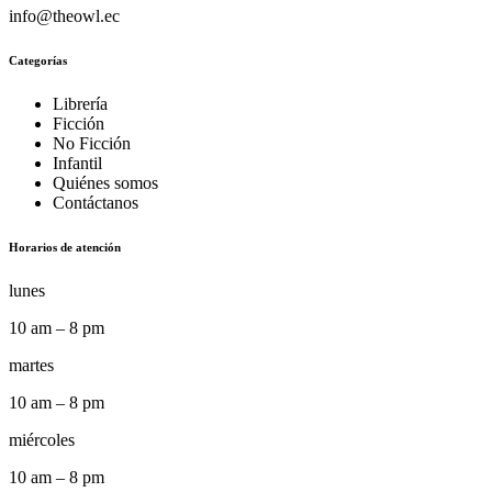
info@theowl.ec
HOTELERIA Y TURISMO
INFANTIL
Categorías
INGENIERIA AMBIENTAL
INGENIERIA ELECTRONICA
Librería
Ficción
INGENIERIA ELECTRONICA Y
No Ficción
TELECOMUNICACIONES
Infantil
Quiénes somos
INGENIERIA INDUSTRIAL
Contáctanos
INGENIERIA MECANICA
Horarios de atención
INGENIERIA TECNICA
JUVENIL
lunes
L!NEA DESIGN STORE
10 am – 8 pm
LIBRO ACTIVIDADES
LIBRO DIBUJO
martes
LIBROS CONNECT EBOOK MCGRAW HIL -
NUEVA EDICION
10 am – 8 pm
LIBROS CONNECT EBOOKS MCGRAW-
HILL
miércoles
LIBROS DE ACTUALIDAD
10 am – 8 pm