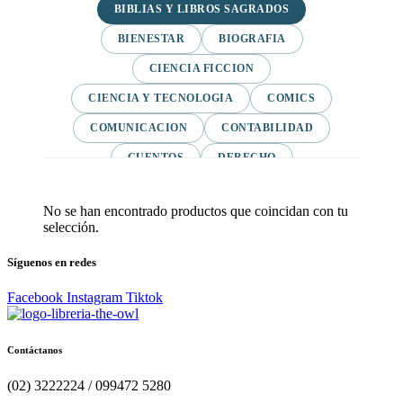
BIBLIAS Y LIBROS SAGRADOS
BIENESTAR
BIOGRAFIA
CIENCIA FICCION
CIENCIA Y TECNOLOGIA
COMICS
COMUNICACION
CONTABILIDAD
CUENTOS
DERECHO
DESARROLLO PERSONAL
No se han encontrado productos que coincidan con tu
DICCIONARIOS
EBOOKS
selección.
EBOOKS MCGRAW HILL- NUEVA EDICION
Síguenos en redes
ECONOMIA
Facebook
Instagram
Tiktok
EDUCACION Y PEDAGOGIA
EMPRENDIMIENTO
ETICA
Contáctanos
FAMILIA
FILOSOFIA
FINANZAS
(02) 3222224 / 099472 5280
GENERAL
GIFTS
HISTORIA