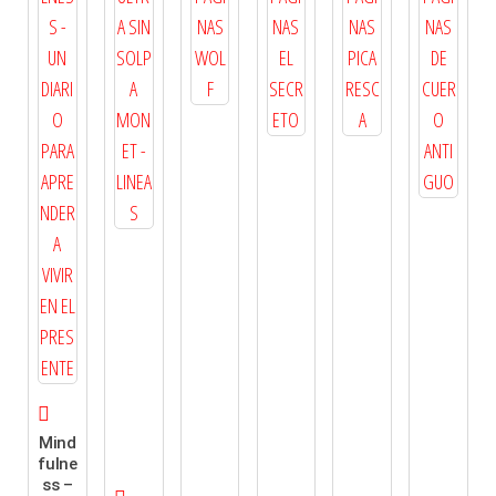
Mind
fulne
ss –