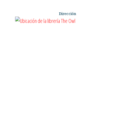
LIBROS DE SUSPENSO Y TERROR
LIBROS DE TEXTO
Dirección
LIBROS ELECTRONICOS
LIBROS EN ESPANOL EBOOKS MCGRAW-HILL
LIBROS EN ESPANOL EBOOKS PEARSON
LIBROS PARA NINOS
LIBROS PARA NIÑOS
LITERATURA
LITERATURA CRISTIANA
LITERATURA EROTICA
MANDALAS
MARKETING
MITOLIGIA
MOTIVACION Y AUTOAYUDA
NOVEDADES
NOVELA GRAFICA
NOVELA HISTORICA
NOVELAS
NOVELAS GRAFICAS
OTROS SIN CLASIFICAR
PAPELERIA
PASATIEMPOS DESAFIOS MENTALES