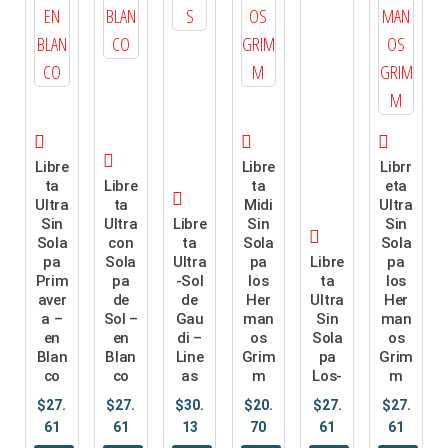
Libre
Libre
Librr
ta
Libre
ta
eta
Ultra
ta
Midi
Ultra
Sin
Ultra
Libre
Sin
Sin
Sola
con
ta
Sola
Sola
pa
Sola
Ultra
pa
Libre
pa
Prim
pa
-Sol
los
ta
los
aver
de
de
Her
Ultra
Her
a –
Sol –
Gau
man
Sin
man
en
en
di –
os
Sola
os
Blan
Blan
Line
Grim
pa
Grim
co
co
as
m
Los-
m
$
27.
$
27.
$
30.
$
20.
$
27.
$
27.
61
61
13
70
61
61