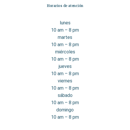
Horarios de atención
LIBROS DE CINE
LIBROS DE COCINA
LIBROS DE COMIC
LIBROS DE COMPUTACION
lunes
10 am – 8 pm
LIBROS DE DEPORTES
LIBROS DE DISENO
martes
LIBROS DE ENSAYO
LIBROS DE ENTRETENIMIENTOS
10 am – 8 pm
miércoles
LIBROS DE ESOTERISMO
LIBROS DE FISICA
10 am – 8 pm
LIBROS DE FOTOGRAFIA
LIBROS DE INGENIERIA CIVIL
jueves
10 am – 8 pm
LIBROS DE INGLES EBOOKS PEARSON
viernes
LIBROS DE LA COLECCION BREVARIOS
10 am – 8 pm
sábado
LIBROS DE LICORES
LIBROS DE MANGA
10 am – 8 pm
LIBROS DE MARKETING
LIBROS DE MEDICINA
domingo
10 am – 8 pm
LIBROS DE MODA
LIBROS DE MUSICA
LIBROS DE NEGOCIOS
LIBROS DE NOVELA NEGRA