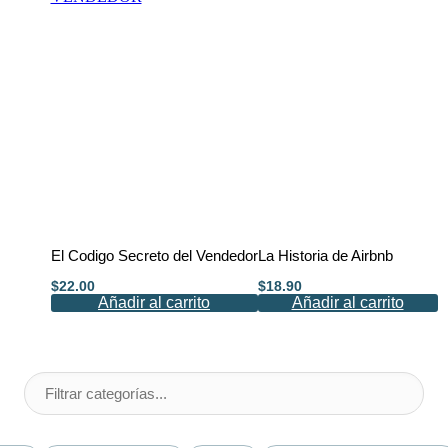
El Codigo Secreto del Vendedor
La Historia de Airbnb
$
22.00
$
18.90
Añadir al carrito
Añadir al carrito