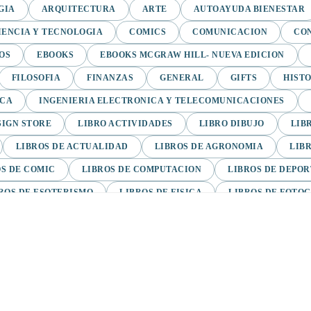
GIA
ARQUITECTURA
ARTE
AUTOAYUDA BIENESTAR
IENCIA Y TECNOLOGIA
COMICS
COMUNICACION
CO
OS
EBOOKS
EBOOKS MCGRAW HILL- NUEVA EDICION
FILOSOFIA
FINANZAS
GENERAL
GIFTS
HIST
ICA
INGENIERIA ELECTRONICA Y TELECOMUNICACIONES
SIGN STORE
LIBRO ACTIVIDADES
LIBRO DIBUJO
LIB
LIBROS DE ACTUALIDAD
LIBROS DE AGRONOMIA
LIB
S DE COMIC
LIBROS DE COMPUTACION
LIBROS DE DEPOR
ROS DE ESOTERISMO
LIBROS DE FISICA
LIBROS DE FOTO
ROS DE LA COLECCION BREVARIOS
LIBROS DE LICORES
L
LIBROS DE MUSICA
LIBROS DE NEGOCIOS
LIBROS DE NO
LIBROS EN ESPANOL EBOOKS MCGRAW-HILL
LIBROS EN ES
LITERATURA CRISTIANA
LITERATURA EROTICA
MAN
NOVELA GRAFICA
NOVELA HISTORICA
NOVELAS