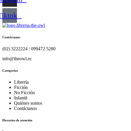
PAPELERIA
PASATIEMPOS DESAFIOS MENTALE
Tiktok
PSIQUIATRIA Y PSICOLOGIA
QUIMICA
RE
TEATRO
TECNOLOGIA
T
Contáctanos
(02) 3222224 / 099472 5280
info@theowl.ec
Categorías
Librería
Ficción
No Ficción
Infantil
Quiénes somos
Contáctanos
Horarios de atención