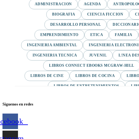
ADMINISTRACION
AGENDA
ANTROPOLO
BIOGRAFIA
CIENCIA FICCION
C
DESARROLLO PERSONAL
DICCIONARI
EMPRENDIMIENTO
ETICA
FAMILIA
INGENIERIA AMBIENTAL
INGENIERIA ELECTRON
INGENIERIA TECNICA
JUVENIL
L!NEA DE
LIBROS CONNECT EBOOKS MCGRAW-HILL
LIBROS DE CINE
LIBROS DE COCINA
LIBRO
LIBROS DE ENTRETENIMIENTOS
LIB
LIBROS DE INGLES EBOOKS PEARSON
LIB
Síguenos en redes
LIBROS DE MEDICINA
LIBROS DE MODA
LIBROS DE TEXTO
LIBROS ELECTRONICOS
acebook
LIBROS PARA NIÑOS
LITERATURA
stagram
MOTIVACION Y AUTOAYUDA
NOVEDADES