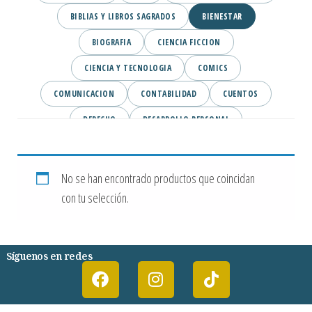
BIBLIAS Y LIBROS SAGRADOS
BIENESTAR
BIOGRAFIA
CIENCIA FICCION
CIENCIA Y TECNOLOGIA
COMICS
COMUNICACION
CONTABILIDAD
CUENTOS
DERECHO
DESARROLLO PERSONAL
DICCIONARIOS
EBOOKS
EBOOKS MCGRAW HILL- NUEVA EDICION
ECONOMIA
No se han encontrado productos que coincidan
con tu selección.
EDUCACION Y PEDAGOGIA
EMPRENDIMIENTO
ETICA
FAMILIA
FILOSOFIA
FINANZAS
GENERAL
GIFTS
HISTORIA
Síguenos en redes
HOTELERIA Y TURISMO
INFANTIL
INGENIERIA AMBIENTAL
INGENIERIA ELECTRONICA