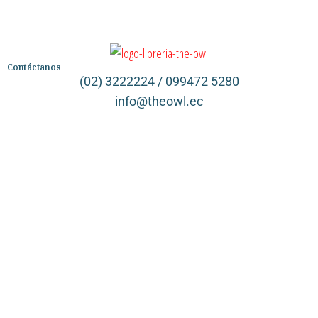
INGENIERIA ELECTRONICA Y TELECOMUNICACIONES
INGENIERIA INDUSTRIAL
INGENIERIA MECANICA
INGENIERIA TECNICA
JUVENIL
Contáctanos
(02) 3222224 / 099472 5280
L!NEA DESIGN STORE
LIBRO ACTIVIDADES
info@theowl.ec
LIBRO DIBUJO
LIBROS CONNECT EBOOK MCGRAW HIL - NUEVA EDICION
Categorías
LIBROS CONNECT EBOOKS MCGRAW-HILL
Librería
Ficción
LIBROS DE ACTUALIDAD
LIBROS DE AGRONOMIA
No Ficción
LIBROS DE BIOLOGIA
LIBROS DE BOTANICA
Infantil
LIBROS DE CINE
LIBROS DE COCINA
Quiénes somos
Contáctanos
LIBROS DE COMIC
LIBROS DE COMPUTACION
LIBROS DE DEPORTES
LIBROS DE DISENO