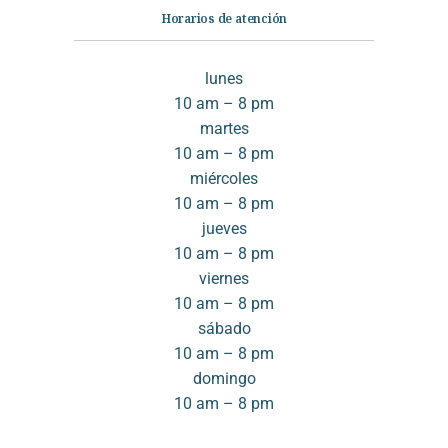
LIBROS DE ENSAYO
LIBROS DE ENTRETENIMIENTOS
Horarios de atención
LIBROS DE ESOTERISMO
LIBROS DE FISICA
lunes
LIBROS DE FOTOGRAFIA
LIBROS DE INGENIERIA CIVIL
10 am – 8 pm
LIBROS DE INGLES EBOOKS PEARSON
martes
10 am – 8 pm
LIBROS DE LA COLECCION BREVARIOS
miércoles
LIBROS DE LICORES
LIBROS DE MANGA
10 am – 8 pm
jueves
LIBROS DE MARKETING
LIBROS DE MEDICINA
10 am – 8 pm
LIBROS DE MODA
LIBROS DE MUSICA
viernes
10 am – 8 pm
LIBROS DE NEGOCIOS
LIBROS DE NOVELA NEGRA
sábado
LIBROS DE SUSPENSO Y TERROR
LIBROS DE TEXTO
10 am – 8 pm
domingo
LIBROS ELECTRONICOS
10 am – 8 pm
LIBROS EN ESPANOL EBOOKS MCGRAW-HILL