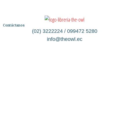
Contáctanos
(02) 3222224 / 099472 5280
info@theowl.ec
Categorías
Librería
Ficción
No Ficción
Infantil
Quiénes somos
Contáctanos