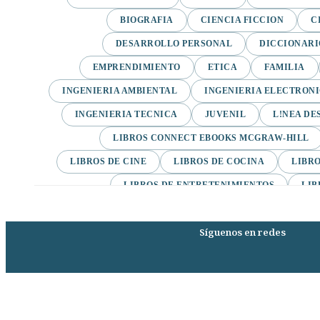
BIOGRAFIA
CIENCIA FICCION
C
DESARROLLO PERSONAL
DICCIONARI
EMPRENDIMIENTO
ETICA
FAMILIA
INGENIERIA AMBIENTAL
INGENIERIA ELECTRON
INGENIERIA TECNICA
JUVENIL
L!NEA DE
LIBROS CONNECT EBOOKS MCGRAW-HILL
LIBROS DE CINE
LIBROS DE COCINA
LIBRO
LIBROS DE ENTRETENIMIENTOS
LIB
LIBROS DE INGLES EBOOKS PEARSON
LIB
Síguenos en redes
LIBROS DE MEDICINA
LIBROS DE MODA
LIBROS DE TEXTO
LIBROS ELECTRONICOS
LIBROS PARA NIÑOS
LITERATURA
MOTIVACION Y AUTOAYUDA
NOVEDADES