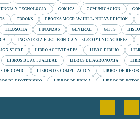
IENCIA Y TECNOLOGIA
COMICS
COMUNICACION
CO
OS
EBOOKS
EBOOKS MCGRAW HILL- NUEVA EDICION
FILOSOFIA
FINANZAS
GENERAL
GIFTS
HIST
ICA
INGENIERIA ELECTRONICA Y TELECOMUNICACIONES
SIGN STORE
LIBRO ACTIVIDADES
LIBRO DIBUJO
LIB
LIBROS DE ACTUALIDAD
LIBROS DE AGRONOMIA
LIB
S DE COMIC
LIBROS DE COMPUTACION
LIBROS DE DEPOR
ROS DE ESOTERISMO
LIBROS DE FISICA
LIBROS DE FOTO
ROS DE LA COLECCION BREVARIOS
LIBROS DE LICORES
L
LIBROS DE MUSICA
LIBROS DE NEGOCIOS
LIBROS DE NO
LIBROS EN ESPANOL EBOOKS MCGRAW-HILL
LIBROS EN ES
LITERATURA CRISTIANA
LITERATURA EROTICA
MAN
NOVELA GRAFICA
NOVELA HISTORICA
NOVELAS