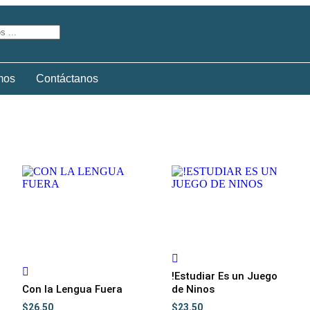
mos
Contáctanos
!Estudiar Es un Juego
Con la Lengua Fuera
de Ninos
$
26.50
$
23.50