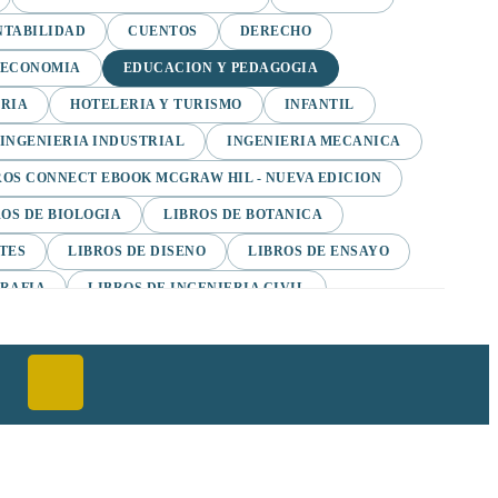
NTABILIDAD
CUENTOS
DERECHO
ECONOMIA
EDUCACION Y PEDAGOGIA
ORIA
HOTELERIA Y TURISMO
INFANTIL
INGENIERIA INDUSTRIAL
INGENIERIA MECANICA
ROS CONNECT EBOOK MCGRAW HIL - NUEVA EDICION
ROS DE BIOLOGIA
LIBROS DE BOTANICA
TES
LIBROS DE DISENO
LIBROS DE ENSAYO
GRAFIA
LIBROS DE INGENIERIA CIVIL
IBROS DE MANGA
LIBROS DE MARKETING
VELA NEGRA
LIBROS DE SUSPENSO Y TERROR
PANOL EBOOKS PEARSON
LIBROS PARA NINOS
DALAS
MARKETING
MITOLIGIA
NOVELAS GRAFICAS
OTROS SIN CLASIFICAR