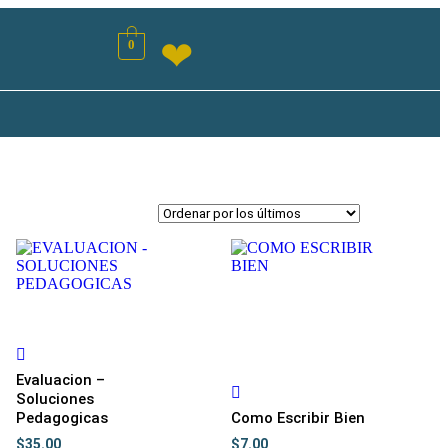
❤
0
Evaluacion –
Soluciones
Pedagogicas
Como Escribir Bien
$
35.00
$
7.00