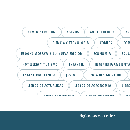
ADMINISTRACION
AGENDA
ANTROPOLOGIA
AR
CIENCIA Y TECNOLOGIA
COMICS
COM
EBOOKS MCGRAW HILL- NUEVA EDICION
ECONOMIA
EDUC
HOTELERIA Y TURISMO
INFANTIL
INGENIERIA AMBIENTA
INGENIERIA TECNICA
JUVENIL
L!NEA DESIGN STORE
LIBROS DE ACTUALIDAD
LIBROS DE AGRONOMIA
LIBR
LIBROS DE DEPORTES
LIBROS DE DISENO
LI
LIBROS DE INGENIERIA CIVIL
LIBROS DE INGLES EBOOKS PEARS
Síguenos en redes
LIBROS DE MODA
LIBROS DE MUSICA
LIBRO
LIBROS EN ESPANOL EBOOKS MCGRAW-HILL
LIBROS EN ESPAN