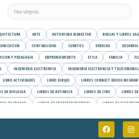
QUITECTURA
ARTE
AUTOAYUDA BIENESTAR
BIBLIAS Y LIBROS SA
UNICACION
CONTABILIDAD
CUENTOS
DERECHO
DESARROL
ACION Y PEDAGOGIA
EMPRENDIMIENTO
ETICA
FAMILIA
FI
L
INGENIERIA ELECTRONICA
INGENIERIA ELECTRONICA Y TELECOMUNIC
LIBRO ACTIVIDADES
LIBRO DIBUJO
LIBROS CONNECT EBOOK MCGRAW H
OS DE BIOLOGIA
LIBROS DE BOTANICA
LIBROS DE CINE
LIBROS DE
BROS DE ENSAYO
LIBROS DE ENTRETENIMIENTOS
LIBROS DE ESOTERIS
ON
LIBROS DE LA COLECCION BREVARIOS
LIBROS DE LICORES
LIBR
S DE NEGOCIOS
LIBROS DE NOVELA NEGRA
LIBROS DE SUSPENSO Y TERR
OL EBOOKS PEARSON
LIBROS PARA NINOS
LIBROS PARA NIÑOS
L