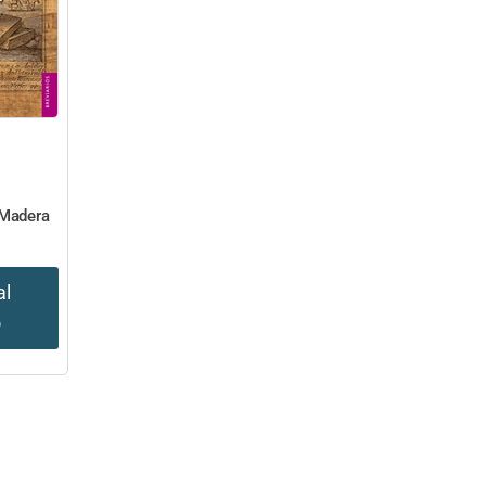
 Madera
al
o