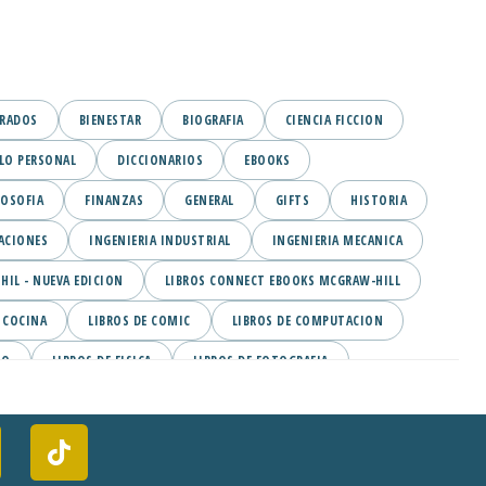
GRADOS
BIENESTAR
BIOGRAFIA
CIENCIA FICCION
LO PERSONAL
DICCIONARIOS
EBOOKS
LOSOFIA
FINANZAS
GENERAL
GIFTS
HISTORIA
ACIONES
INGENIERIA INDUSTRIAL
INGENIERIA MECANICA
IL - NUEVA EDICION
LIBROS CONNECT EBOOKS MCGRAW-HILL
 COCINA
LIBROS DE COMIC
LIBROS DE COMPUTACION
MO
LIBROS DE FISICA
LIBROS DE FOTOGRAFIA
OS DE MANGA
LIBROS DE MARKETING
LIBROS DE MEDICINA
OR
LIBROS DE TEXTO
LIBROS ELECTRONICOS
ITERATURA
LITERATURA CRISTIANA
LITERATURA EROTICA