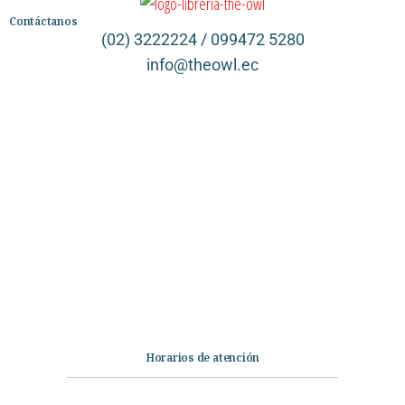
Contáctanos
(02) 3222224 / 099472 5280
info@theowl.ec
Categorías
Librería
Ficción
No Ficción
Infantil
Quiénes somos
Contáctanos
Horarios de atención