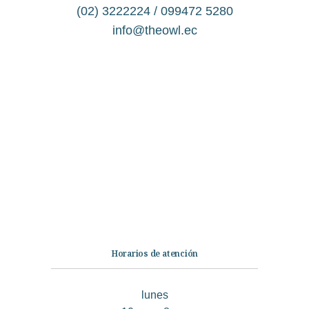
(02) 3222224 / 099472 5280
info@theowl.ec
Categorías
Librería
Ficción
No Ficción
Infantil
Quiénes somos
Contáctanos
Horarios de atención
lunes