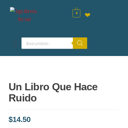
0
❤
Un Libro Que Hace
Ruido
$
14.50