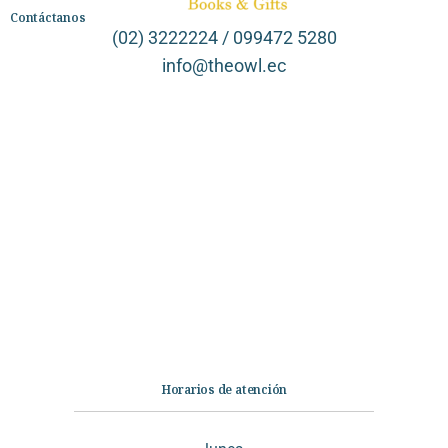
Contáctanos
(02) 3222224 / 099472 5280
info@theowl.ec
Categorías
Librería
Ficción
No Ficción
Infantil
Quiénes somos
Contáctanos
Horarios de atención