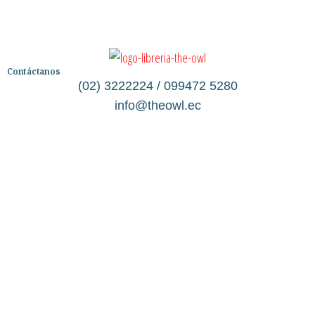
Contáctanos
(02) 3222224 / 099472 5280
info@theowl.ec
Categorías
Librería
Ficción
No Ficción
Infantil
Quiénes somos
Contáctanos