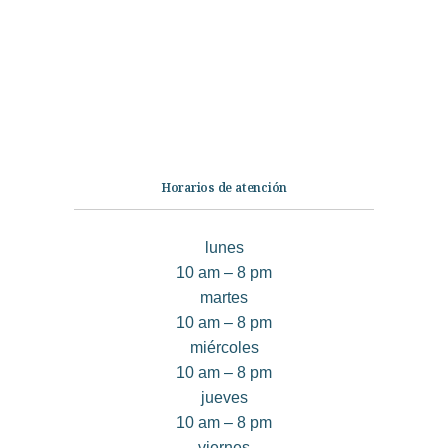
No Ficción
Infantil
Quiénes somos
Contáctanos
Horarios de atención
lunes
10 am – 8 pm
martes
10 am – 8 pm
miércoles
10 am – 8 pm
jueves
10 am – 8 pm
viernes