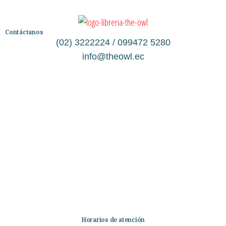
Contáctanos
(02) 3222224 / 099472 5280
info@theowl.ec
Categorías
Librería
Ficción
No Ficción
Infantil
Quiénes somos
Contáctanos
Horarios de atención