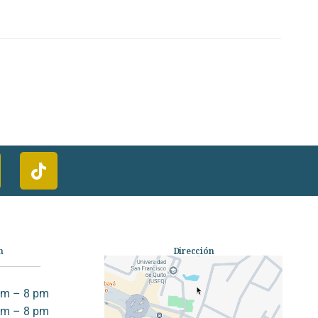
n
Dirección
am – 8 pm
am – 8 pm