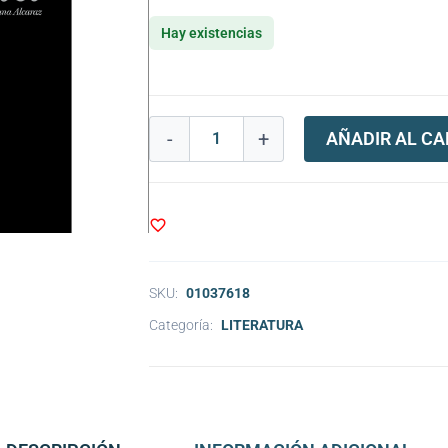
Hay existencias
-
+
AÑADIR AL CA
SKU:
01037618
Categoría:
LITERATURA