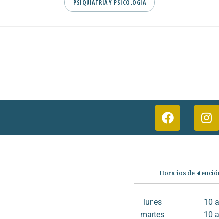
PSIQUIATRIA Y PSICOLOGIA
Categorías
Horarios de atenció
Librería
Ficción
lunes
10 
No Ficción
martes
10 