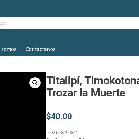
s somos
Contáctanos
Titailpí‚ Timokotona
Trozar la Muerte
$
40.00
9786078794812