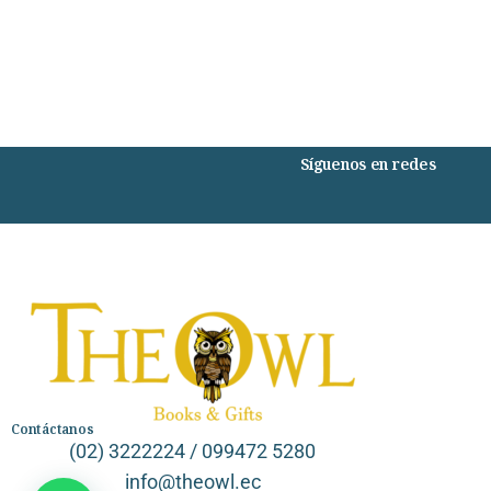
Síguenos en redes
Contáctanos
(02) 3222224 / 099472 5280
info@theowl.ec