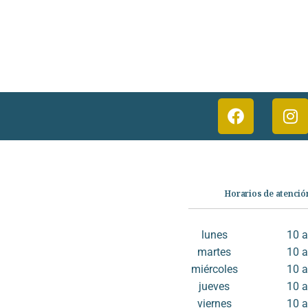
Categorías
Horarios de atenció
Librería
Ficción
lunes
10 
No Ficción
martes
10 
Infantil
miércoles
10 
Quiénes somos
jueves
10 
Contáctanos
viernes
10 