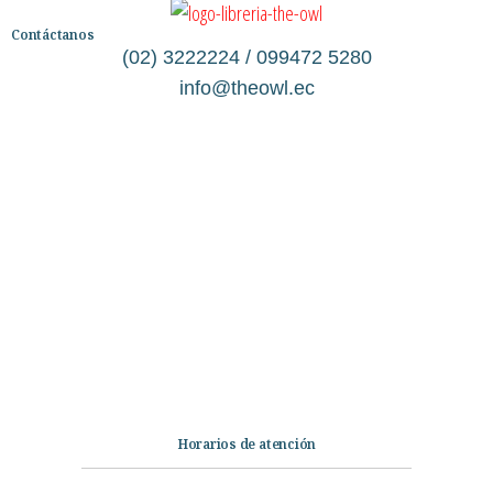
Contáctanos
(02) 3222224 / 099472 5280
info@theowl.ec
Categorías
Librería
Ficción
No Ficción
Infantil
Quiénes somos
Contáctanos
Horarios de atención