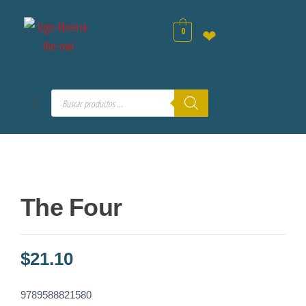
0
❤
The Four
$
21.10
9789588821580