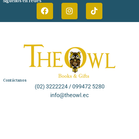
Síguenos en redes
Contáctanos
(02) 3222224 / 099472 5280
info@theowl.ec
Categorías
Librería
Ficción