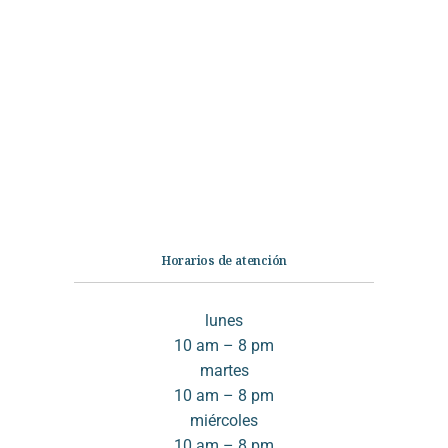
Categorías
Librería
Ficción
No Ficción
Infantil
Quiénes somos
Contáctanos
Horarios de atención
lunes
10 am – 8 pm
martes
10 am – 8 pm
miércoles
10 am – 8 pm