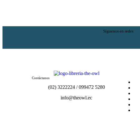
Síguenos en redes
Contáctanos
(02) 3222224 / 099472 5280
info@theowl.ec