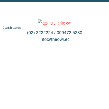
Contáctanos
(02) 3222224 / 099472 5280
info@theowl.ec
Categorías
Librería
Ficción
No Ficción
Infantil
Quiénes somos
Contáctanos