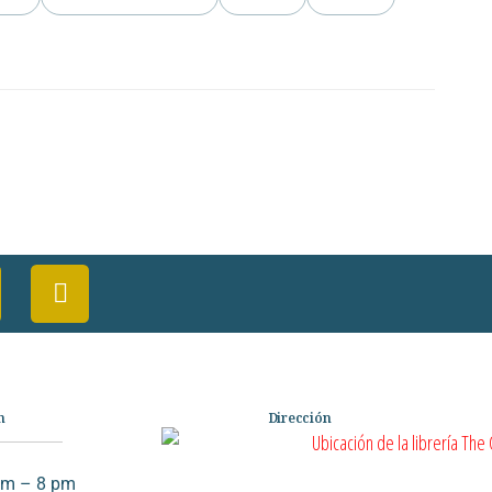
n
Dirección
am – 8 pm