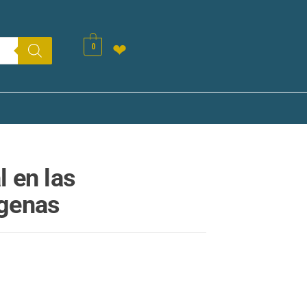
0
❤
l en las
igenas