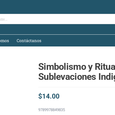
omos
Contáctanos
Simbolismo y Ritua
Sublevaciones Ind
$
14.00
9789978849835