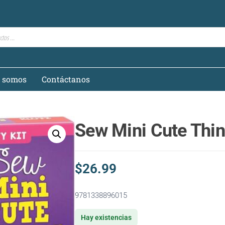
s somos
Contáctanos
Sew Mini Cute Thi
$
26.99
9781338896015
Hay existencias