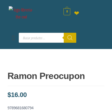
0
❤
Ramon Preocupon
$
16.00
9789681680794