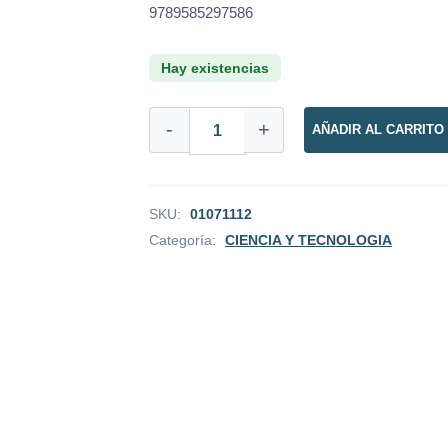
9789585297586
Hay existencias
PROYECTO
-
+
AÑADIR AL CARRITO
HAIL
MARY
(EDICION
ILUSTRADA)
cantidad
SKU:
01071112
Categoría:
CIENCIA Y TECNOLOGIA