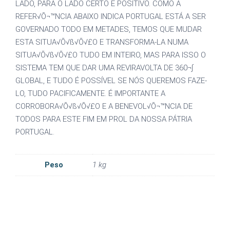
LADO, PARA O LADO CERTO E POSITIVO. COMO A
REFER√Õ¬™NCIA ABAIXO INDICA PORTUGAL ESTÁ A SER
GOVERNADO TODO EM METADES, TEMOS QUE MUDAR
ESTA SITUA√Õ√ß√Õ√£O E TRANSFORMA-LA NUMA
SITUA√Õ√ß√Õ√£O TUDO EM INTEIRO, MAS PARA ISSO O
SISTEMA TEM QUE DAR UMA REVIRAVOLTA DE 360¬∫
GLOBAL, E TUDO É POSSÍVEL SE NÓS QUEREMOS FAZE-
LO, TUDO PACIFICAMENTE. É IMPORTANTE A
CORROBORA√Õ√ß√Õ√£O E A BENEVOL√Õ¬™NCIA DE
TODOS PARA ESTE FIM EM PROL DA NOSSA PÁTRIA
PORTUGAL.
Peso
1 kg