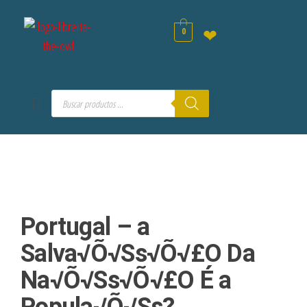
0
❤
Portugal – a
Salva√Õ√Ss√Õ√£O Da
Na√Õ√Ss√Õ√£O É a