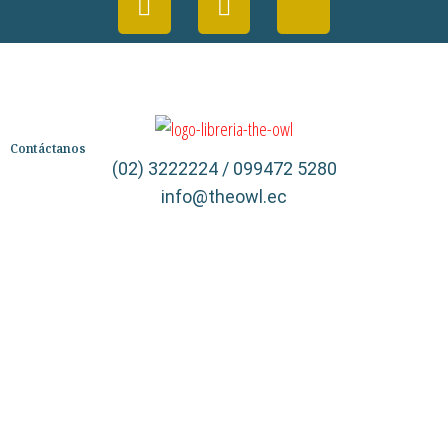
Contáctanos
(02) 3222224 / 099472 5280
info@theowl.ec
Categorías
Librería
Ficción
No Ficción
Infantil
Quiénes somos
Contáctanos