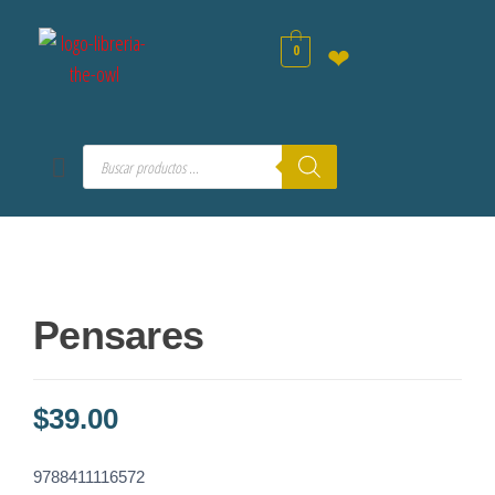
0
❤
Pensares
$
39.00
9788411116572