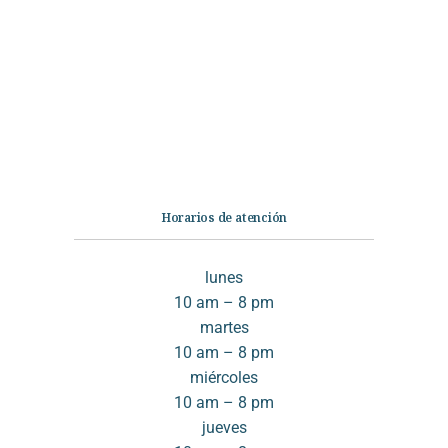
Ficción
No Ficción
Infantil
Quiénes somos
Contáctanos
Horarios de atención
lunes
10 am – 8 pm
martes
10 am – 8 pm
miércoles
10 am – 8 pm
jueves