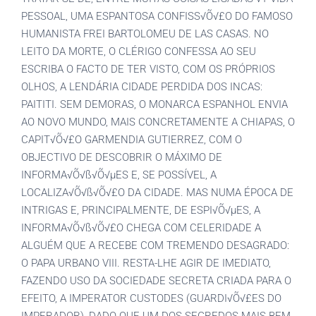
PESSOAL, UMA ESPANTOSA CONFISS√Õ√£O DO FAMOSO
HUMANISTA FREI BARTOLOMEU DE LAS CASAS. NO
LEITO DA MORTE, O CLÉRIGO CONFESSA AO SEU
ESCRIBA O FACTO DE TER VISTO, COM OS PRÓPRIOS
OLHOS, A LENDÁRIA CIDADE PERDIDA DOS INCAS:
PAITITI. SEM DEMORAS, O MONARCA ESPANHOL ENVIA
AO NOVO MUNDO, MAIS CONCRETAMENTE A CHIAPAS, O
CAPIT√Õ√£O GARMENDIA GUTIERREZ, COM O
OBJECTIVO DE DESCOBRIR O MÁXIMO DE
INFORMA√Õ√ß√Õ√µES E, SE POSSÍVEL, A
LOCALIZA√Õ√ß√Õ√£O DA CIDADE. MAS NUMA ÉPOCA DE
INTRIGAS E, PRINCIPALMENTE, DE ESPI√Õ√µES, A
INFORMA√Õ√ß√Õ√£O CHEGA COM CELERIDADE A
ALGUÉM QUE A RECEBE COM TREMENDO DESAGRADO:
O PAPA URBANO VIII. RESTA-LHE AGIR DE IMEDIATO,
FAZENDO USO DA SOCIEDADE SECRETA CRIADA PARA O
EFEITO, A IMPERATOR CUSTODES (GUARDI√Õ√£ES DO
IMPERADOR), DADO QUE UM DOS SEGREDOS MAIS BEM