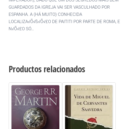
GUARDADOS DA IGREJA VAI SER VASCULHADO POR
ESPANHA. A (HÁ MUITO) CONHECIDA
LOCALIZA√Õ√ß√Õ√£O DE PAITITI POR PARTE DE ROMA, E
N√Õ√£O SÓ…
Productos relacionados