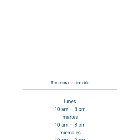
Categorías
Librería
Ficción
No Ficción
Infantil
Quiénes somos
Contáctanos
Horarios de atención
lunes
10 am – 8 pm
martes
10 am – 8 pm
miércoles