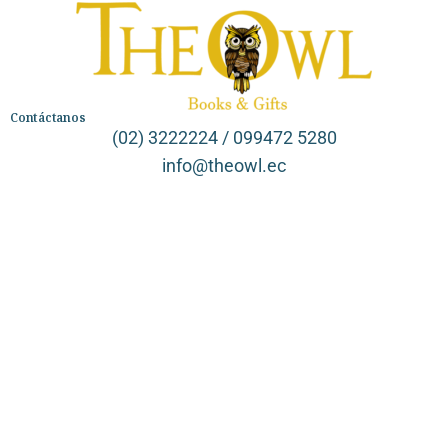
Contáctanos
(02) 3222224 / 099472 5280
info@theowl.ec
Categorías
Librería
Ficción
No Ficción
Infantil
Quiénes somos
Contáctanos