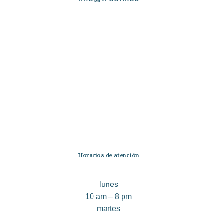
Categorías
Librería
Ficción
No Ficción
Infantil
Quiénes somos
Contáctanos
Horarios de atención
lunes
10 am – 8 pm
martes