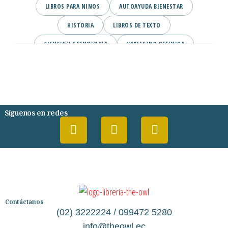
LIBROS PARA NINOS
AUTOAYUDA BIENESTAR
HISTORIA
LIBROS DE TEXTO
CIENCIA Y TECNOLOGIA
VARIAS/NO DEFINIDA
DESARROLLO PERSONAL
AGENDA
COMICS
PSIQUIATRIA Y PSICOLOGIA
Síguenos en redes
Contáctanos
(02) 3222224 / 099472 5280
info@theowl.ec