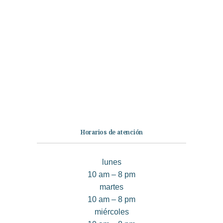
Categorías
Librería
Ficción
No Ficción
Infantil
Quiénes somos
Contáctanos
Horarios de atención
lunes
10 am – 8 pm
martes
10 am – 8 pm
miércoles