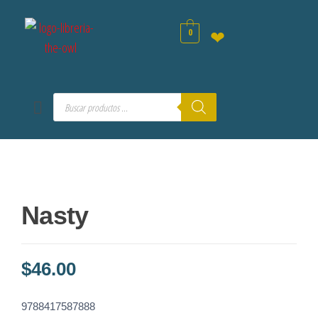
0
❤
Nasty
$
46.00
9788417587888