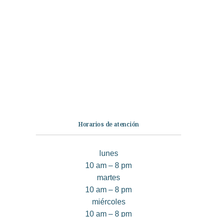
Categorías
Librería
Ficción
No Ficción
Infantil
Quiénes somos
Contáctanos
Horarios de atención
lunes
10 am – 8 pm
martes
10 am – 8 pm
miércoles
10 am – 8 pm