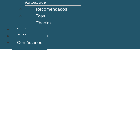
Autoayuda
Recomendados
Tops
Ebooks
Explorar
Quiénes somos
Contáctanos