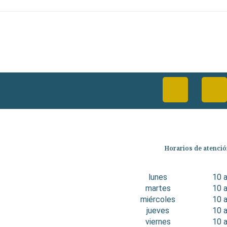
Categorías
Horarios de atenci
Librería
Ficción
lunes
10 
No Ficción
martes
10 
Infantil
miércoles
10 
Quiénes somos
jueves
10 
Contáctanos
viernes
10 