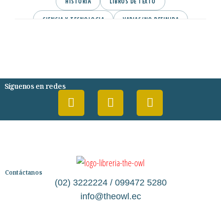
HISTORIA
LIBROS DE TEXTO
CIENCIA Y TECNOLOGIA
VARIAS/NO DEFINIDA
DESARROLLO PERSONAL
AGENDA
COMICS
PSIQUIATRIA Y PSICOLOGIA
Síguenos en redes
Contáctanos
(02) 3222224 / 099472 5280
info@theowl.ec