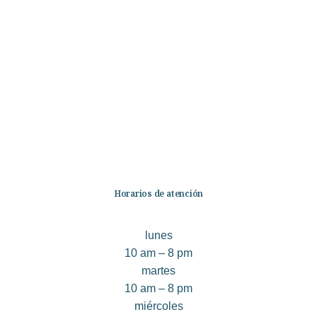
Categorías
Librería
Ficción
No Ficción
Infantil
Quiénes somos
Contáctanos
Horarios de atención
lunes
10 am – 8 pm
martes
10 am – 8 pm
miércoles