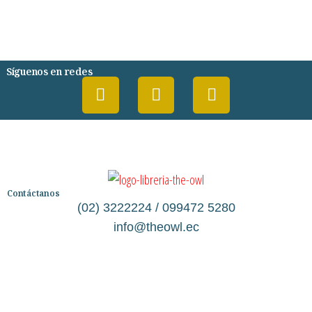
DESARROLLO PERSONAL
AGENDA
COMICS
PSIQUIATRIA Y PSICOLOGIA
Síguenos en redes
Contáctanos
(02) 3222224 / 099472 5280
info@theowl.ec
Categorías
Librería