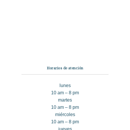
Librería
Ficción
No Ficción
Infantil
Quiénes somos
Contáctanos
Horarios de atención
lunes
10 am – 8 pm
martes
10 am – 8 pm
miércoles
10 am – 8 pm
jueves