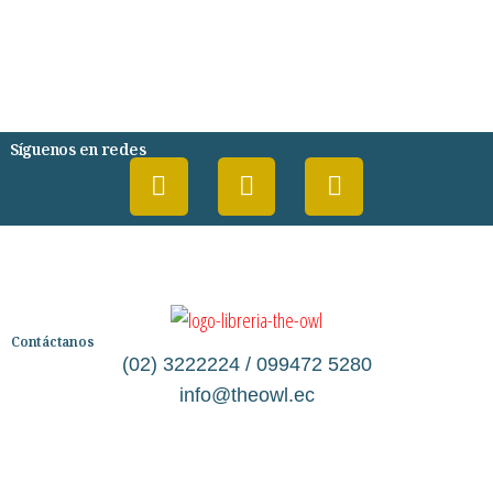
CIENCIA Y TECNOLOGIA
VARIAS/NO DEFINIDA
DESARROLLO PERSONAL
AGENDA
COMICS
PSIQUIATRIA Y PSICOLOGIA
Síguenos en redes
Contáctanos
(02) 3222224 / 099472 5280
info@theowl.ec
Categorías