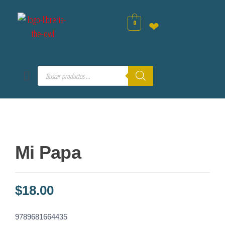
0
❤
Mi Papa
$
18.00
9789681664435