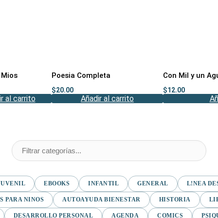
 Mios
Poesia Completa
Con Mil y un Ag
$
20.00
$
12.00
r al carrito
Añadir al carrito
Añ
JUVENIL
EBOOKS
INFANTIL
GENERAL
L!NEA DE
S PARA NINOS
AUTOAYUDA BIENESTAR
HISTORIA
LI
DESARROLLO PERSONAL
AGENDA
COMICS
PSIQ