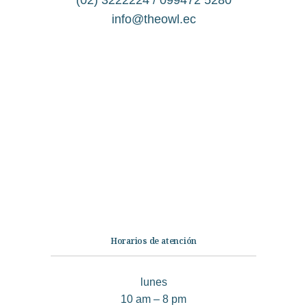
info@theowl.ec
Categorías
Librería
Ficción
No Ficción
Infantil
Quiénes somos
Contáctanos
Horarios de atención
lunes
10 am – 8 pm