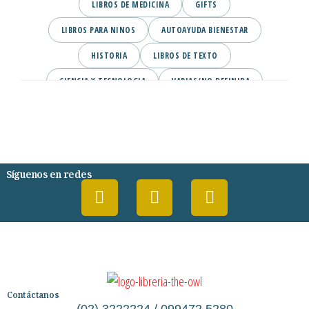
LIBROS DE MEDICINA
GIFTS
LIBROS PARA NINOS
AUTOAYUDA BIENESTAR
HISTORIA
LIBROS DE TEXTO
CIENCIA Y TECNOLOGIA
VARIAS/NO DEFINIDA
DESARROLLO PERSONAL
AGENDA
COMICS
PSIQUIATRIA Y PSICOLOGIA
Síguenos en redes
Contáctanos
(02) 3222224 / 099472 5280