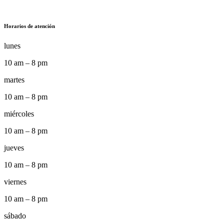
Horarios de atención
lunes
10 am – 8 pm
martes
10 am – 8 pm
miércoles
10 am – 8 pm
jueves
10 am – 8 pm
viernes
10 am – 8 pm
sábado