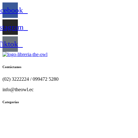
acebook
stagram
Tiktok
Contáctanos
(02) 3222224 / 099472 5280
info@theowl.ec
Categorías