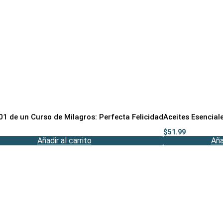
01 de un Curso de Milagros: Perfecta Felicidad
Aceites Esencial
$
51.99
Añadir al carrito
Aña