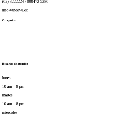
(02) 3222224 / 099472 5280
info@theowl.ec
Categorías
Horarios de atención
lunes
10 am – 8 pm
martes
10 am – 8 pm
miércoles