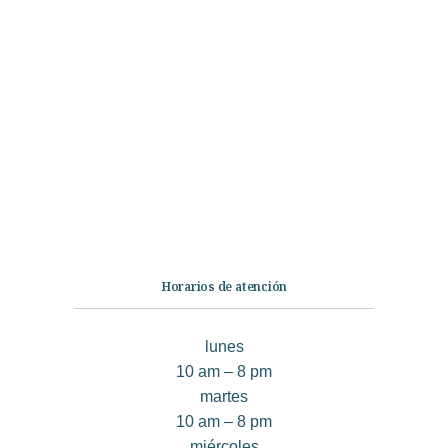
Categorías
Librería
Ficción
No Ficción
Infantil
Quiénes somos
Contáctanos
Horarios de atención
lunes
10 am – 8 pm
martes
10 am – 8 pm
miércoles