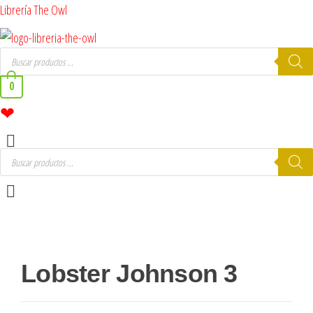
Saltar
Librería The Owl
al
contenido
Búsqueda
de
productos
0
❤
Menú
Búsqueda
de
productos
Menú
Lobster Johnson 3