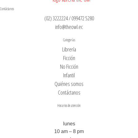
Contáctanos
(02) 3222224 / 099472 5280
info@theowl.ec
Categorías
Librería
Ficción
No Ficción
Infantil
Quiénes somos
Contáctanos
Horarios de atención
lunes
10 am – 8 pm