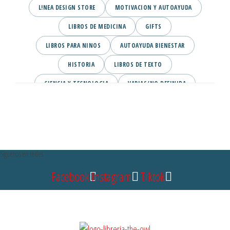
L!NEA DESIGN STORE
MOTIVACION Y AUTOAYUDA
LIBROS DE MEDICINA
GIFTS
LIBROS PARA NINOS
AUTOAYUDA BIENESTAR
HISTORIA
LIBROS DE TEXTO
CIENCIA Y TECNOLOGIA
VARIAS/NO DEFINIDA
DESARROLLO PERSONAL
AGENDA
COMICS
PSIQUIATRIA Y PSICOLOGIA
Síguenos en redes
Facebook
Instagram
Tiktok