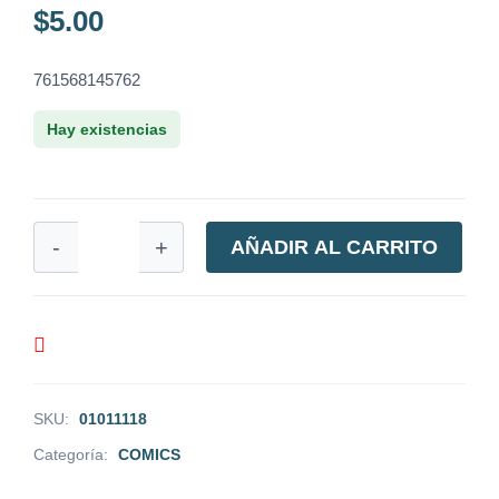
$
5.00
761568145762
Hay existencias
LOBSTER
-
+
AÑADIR AL CARRITO
JOHNSON
3
cantidad
SKU:
01011118
Categoría:
COMICS