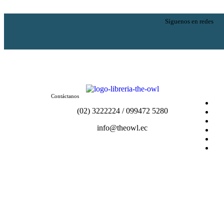
Síguenos en redes
Contáctanos
(02) 3222224 / 099472 5280
info@theowl.ec