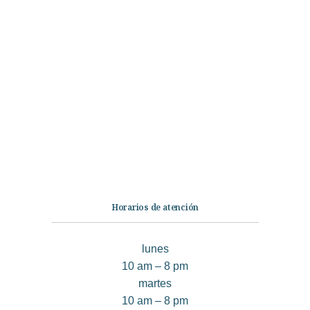
Categorías
Librería
Ficción
No Ficción
Infantil
Quiénes somos
Contáctanos
Horarios de atención
lunes
10 am – 8 pm
martes
10 am – 8 pm