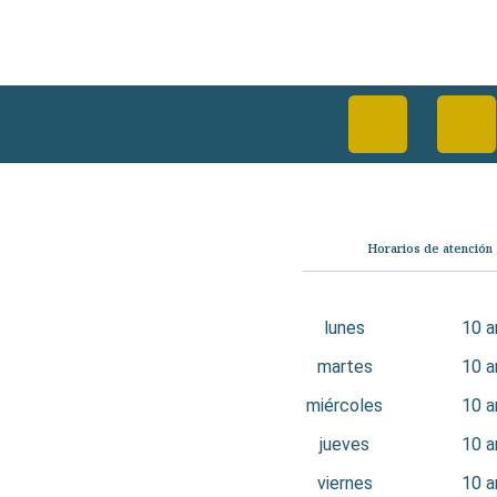
Categorías
Horarios de atención
Librería
Ficción
No Ficción
Infantil
lunes
10 
Quiénes somos
martes
10 
Contáctanos
miércoles
10 
jueves
10 
viernes
10 