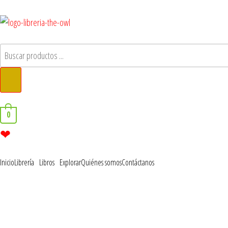
0
❤
Inicio
Librería
Libros
Explorar
Quiénes somos
Contáctanos