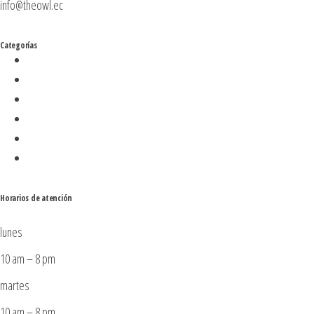
info@theowl.ec
Categorías
Horarios de atención
lunes
10 am – 8 pm
martes
10 am – 8 pm