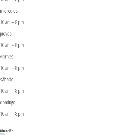
miércoles
10 am – 8 pm
jueves
10 am – 8 pm
viernes
10 am – 8 pm
sábado
10 am – 8 pm
domingo
10 am – 8 pm
Dirección