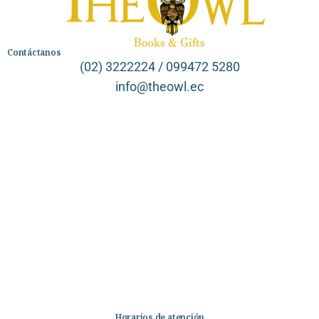
Contáctanos
(02) 3222224 / 099472 5280
info@theowl.ec
Categorías
Librería
Ficción
No Ficción
Infantil
Quiénes somos
Contáctanos
Horarios de atención