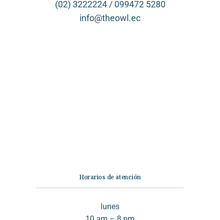
(02) 3222224 / 099472 5280
info@theowl.ec
Categorías
Librería
Ficción
No Ficción
Infantil
Quiénes somos
Contáctanos
Horarios de atención
lunes
10 am – 8 pm