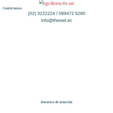
Contáctanos
(02) 3222224 / 099472 5280
info@theowl.ec
Categorías
Librería
Ficción
No Ficción
Infantil
Quiénes somos
Contáctanos
Horarios de atención